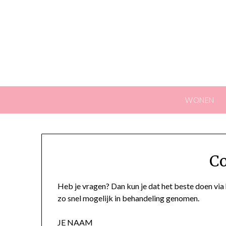
Skip
to
content
WONEN
Co
Heb je vragen? Dan kun je dat het beste doen vi
zo snel mogelijk in behandeling genomen.
JE NAAM